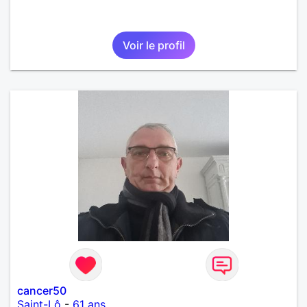
Voir le profil
cancer50
Saint-Lô
-
61 ans