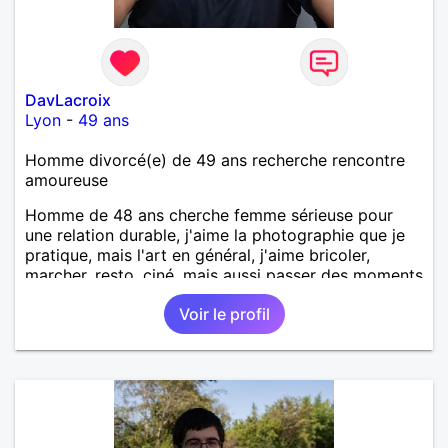
DavLacroix
Lyon
-
49 ans
Homme divorcé(e) de 49 ans recherche rencontre
amoureuse
Homme de 48 ans cherche femme sérieuse pour
une relation durable, j'aime la photographie que je
pratique, mais l'art en général, j'aime bricoler,
marcher, resto, ciné, mais aussi passer des moments
calme devant un bon film ou une série avec un
Voir le profil
plateau repas. le reste est à découvrir.