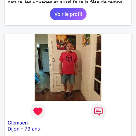
nature, les voyages et aussi faire la fête de temps
en temps ;-)Je suis papa d’un petit garçon de 7 ans
Voir le profil
dont je m’occupe en garde alternée. J’aime à peu
près tous les styles de musique. (Oui je suis pas
trop fan de Jul). Je fais du sport pour garder la
forme et plutôt agréable à regarder. (Enfin je le
pense en tout cas 😂)
Clemsen
Dijon
-
73 ans