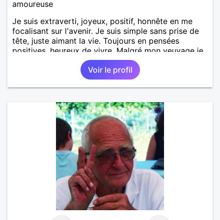
amoureuse
Je suis extraverti, joyeux, positif, honnête en me
focalisant sur l'avenir. Je suis simple sans prise de
tête, juste aimant la vie. Toujours en pensées
positives, heureux de vivre. Malgré mon veuvage je
me tourne vers l'avenir pour une deuxième vie
Voir le profil
intense, remplie de joie, de tendresse et pourquoi
pas par la suite d'amour. Déjà dans un premier
temps, se connaître, puis s'apprécier et ensuite
l'avenir nous le dira N'ayez pas peur du niveau
d'étude, je ne me prends pas la tête sur ce niveau.
Mon meilleurs diplôme étant le CEP certificat
d'étude primaire. Avec ce diplôme on sait que je
sais lire, écrire et compter. En raison de mes
principes je ne corresponds pas avec les
demoiselles approchant les moins de 60 ans