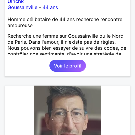
Ulrichk
Goussainville
-
44 ans
Homme célibataire de 44 ans recherche rencontre
amoureuse
Recherche une femme sur Goussainville ou le Nord
de Paris. Dans l'amour, il n'existe pas de règles.
Nous pouvons bien essayer de suivre des codes, de
contrôler nos sentiments, d'avoir une stratégie de
comportement, tout cela ne sert à rien. C'est le
Voir le profil
coeur qui décide, et c'est lui qui fait loi.