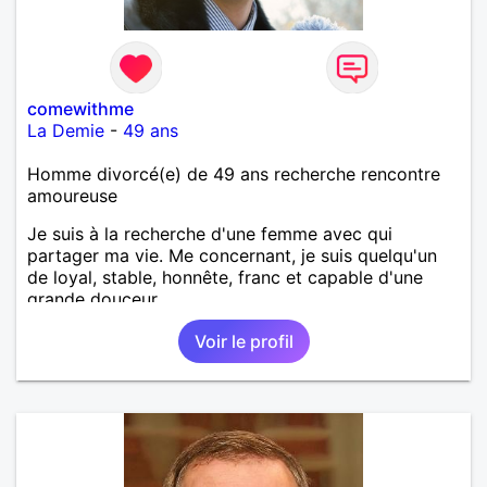
comewithme
La Demie
-
49 ans
Homme divorcé(e) de 49 ans recherche rencontre
amoureuse
Je suis à la recherche d'une femme avec qui
partager ma vie. Me concernant, je suis quelqu'un
de loyal, stable, honnête, franc et capable d'une
grande douceur.
Voir le profil