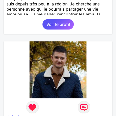
suis depuis très peu à la région. Je cherche une
personne avec qui je pourrais partager une vie
amoureuse. J’aime parler, rencontrer les amis, la
tendresse, la sincérité, l’honnêteté.
Voir le profil