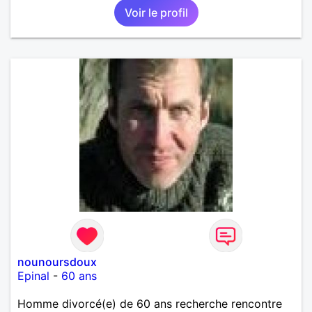
Voir le profil
Internet, Lire, Le Jeu d'échecs, Le Jogging . J'aime
manger un peu de tout, j'aime beaucoup la
nourriture Italienne . Gouts Musicaux : Variété
Française, La Pop Music, Le rock ...
nounoursdoux
Epinal
-
60 ans
Homme divorcé(e) de 60 ans recherche rencontre