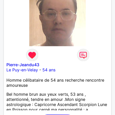
Pierre-Jeandu43
Le Puy-en-Velay
-
54 ans
Homme célibataire de 54 ans recherche rencontre
amoureuse
Bel homme brun aux yeux verts, 53 ans ,
attentionné, tendre en amour .Mon signe
astrologique : Capricorne Ascendant Scorpion Lune
en Poisson pour cerné ma personnalité : a
rechercher sur la toile ( Web) Mes loisirs principaux :