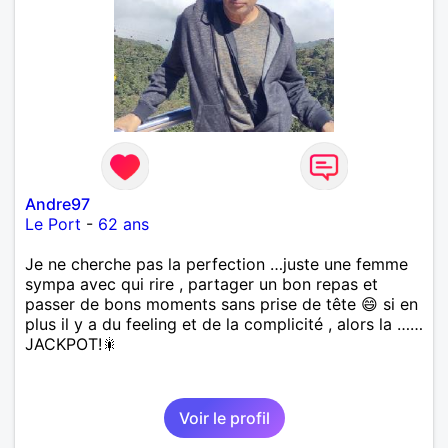
Andre97
Le Port
-
62 ans
Je ne cherche pas la perfection …juste une femme
sympa avec qui rire , partager un bon repas et
passer de bons moments sans prise de tête 😄 si en
plus il y a du feeling et de la complicité , alors la ……
JACKPOT!🎇
Voir le profil