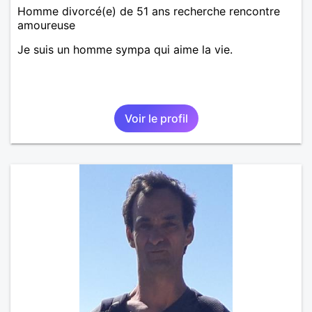
Homme divorcé(e) de 51 ans recherche rencontre
amoureuse
Je suis un homme sympa qui aime la vie.
Voir le profil