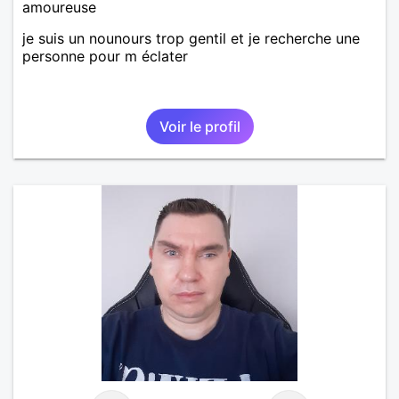
amoureuse
je suis un nounours trop gentil et je recherche une
personne pour m éclater
Voir le profil