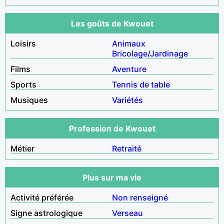
Les goûts de Kwouet
Loisirs
Animaux
Bricolage/Jardinage
Films
Aventure
Sports
Tennis de table
Musiques
Variétés
Profession de Kwouet
Métier
Retraité
Plus sur ma vie
Activité préférée
Non renseigné
Signe astrologique
Verseau