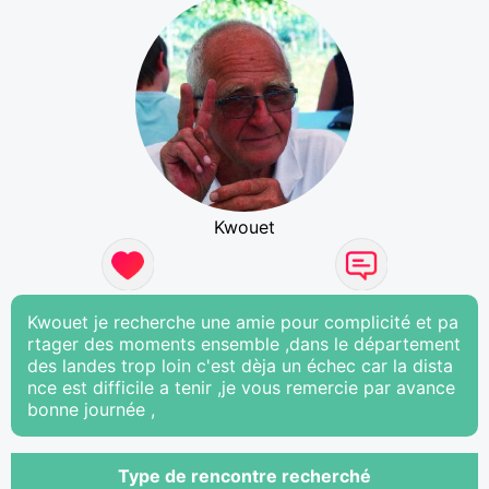
Kwouet
Kwouet je recherche une amie pour complicité et pa
rtager des moments ensemble ,dans le département
des landes trop loin c'est dèja un échec car la dista
nce est difficile a tenir ,je vous remercie par avance
bonne journée ,
Type de rencontre recherché