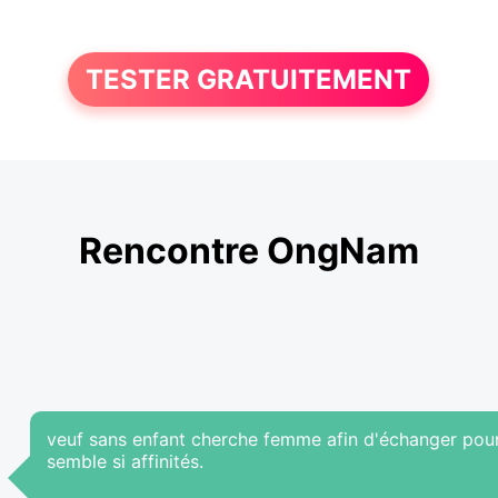
TESTER GRATUITEMENT
Rencontre OngNam
veuf sans enfant cherche femme afin d'échanger pou
semble si affinités.