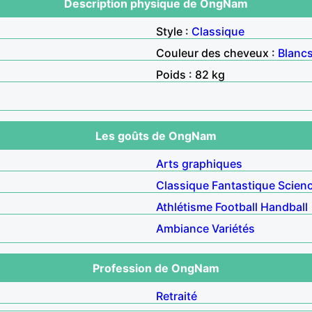
Description physique de OngNam
Style :
Classique
Couleur des cheveux :
Blanc
Poids : 82 kg
Les goûts de OngNam
Arts graphiques
Classique
Fantastique
Scienc
Athlétisme
Football
Handball
Ambiance
Variétés
Profession de OngNam
Retraité