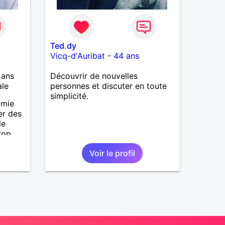
Ted.dy
Vicq-d'Auribat
-
44 ans
 ans
Découvrir de nouvelles
ale
personnes et discuter en toute
simplicité.
amie
er des
le
rop
r la
Voir le profil
r ,je
 bonne