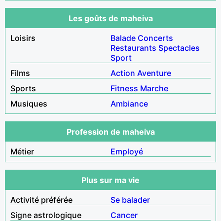
Les goûts de maheiva
Loisirs
Balade
Concerts
Restaurants
Spectacles
Sport
Films
Action
Aventure
Sports
Fitness
Marche
Musiques
Ambiance
Profession de maheiva
Métier
Employé
Plus sur ma vie
Activité préférée
Se balader
Signe astrologique
Cancer