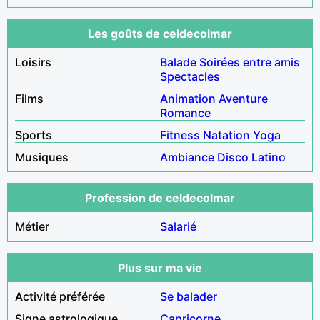
Les goûts de celdecolmar
Loisirs
Balade
Soirées entre amis
Spectacles
Films
Animation
Aventure
Romance
Sports
Fitness
Natation
Yoga
Musiques
Ambiance
Disco
Latino
Profession de celdecolmar
Métier
Salarié
Plus sur ma vie
Activité préférée
Se balader
Signe astrologique
Capricorne