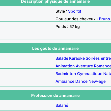
Description physique de annamarie
Style :
Sportif
Couleur des cheveux :
Bruns
Poids : 57 kg
Les goûts de annamarie
Balade
Karaoké
Soirées entre
Animation
Aventure
Romanc
Badminton
Gymnastique
Nat
Ambiance
Dance
New-age
Profession de annamarie
Salarié