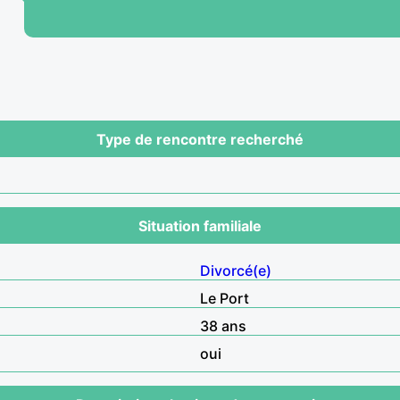
Type de rencontre recherché
Situation familiale
Divorcé(e)
Le Port
38 ans
oui