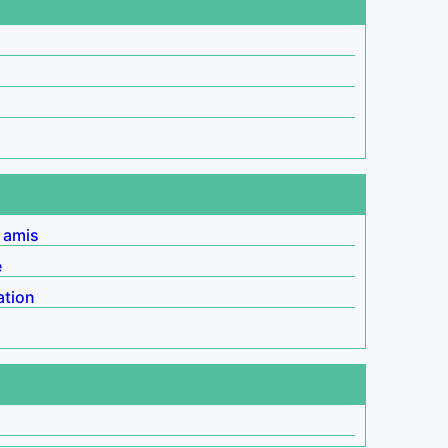
 amis
e
ation