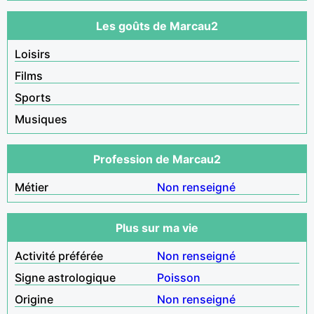
Les goûts de Marcau2
Loisirs
Films
Sports
Musiques
Profession de Marcau2
Métier
Non renseigné
Plus sur ma vie
Activité préférée
Non renseigné
Signe astrologique
Poisson
Origine
Non renseigné