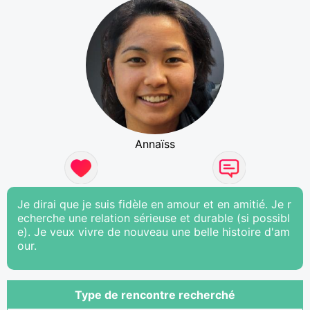
Annaïss
Je dirai que je suis fidèle en amour et en amitié. Je r
echerche une relation sérieuse et durable (si possibl
e). Je veux vivre de nouveau une belle histoire d'am
our.
Type de rencontre recherché