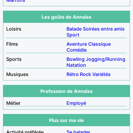
Les goûts de Annaïss
Loisirs
Balade
Soirées entre amis
Sport
Films
Aventure
Classique
Comédie
Sports
Bowling
Jogging/Running
Natation
Musiques
Rétro
Rock
Variétés
Profession de Annaïss
Métier
Employé
Plus sur ma vie
Activité préférée
Se balader