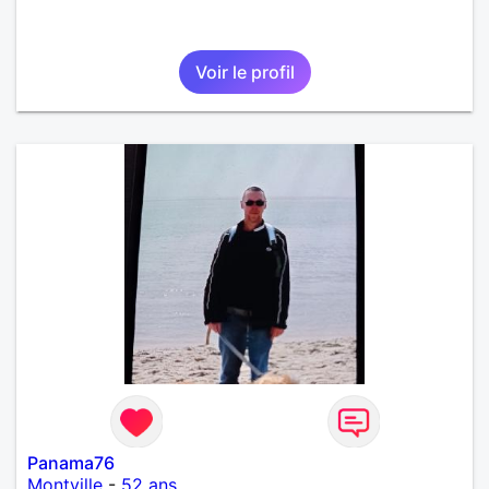
Voir le profil
Panama76
Montville
-
52 ans