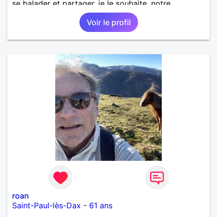
se balader et partager, je le souhaite, notre
complicité. J'aime beaucoup les chantiers de
Voir le profil
randonnée pour se défouler, se relaxer, se détendre
et finalement prendre du bon temps. C'est difficile
de tout dire en quelques lignes. En revanche, vous
pouvez me contacter pour avoir plus
d'informations. A bientôt
roan
Saint-Paul-lès-Dax
-
61 ans