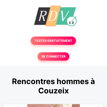
TESTER GRATUITEMENT
SE CONNECTER
Rencontres hommes à
Couzeix