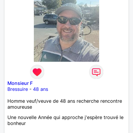
Monsieur F
Bressuire
-
48 ans
Homme veuf/veuve de 48 ans recherche rencontre
amoureuse
Une nouvelle Année qui approche j'espère trouvé le
bonheur