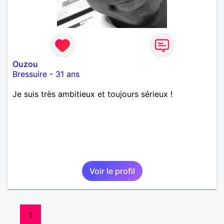
Ouzou
Bressuire
-
31 ans
Je suis très ambitieux et toujours sérieux !
Voir le profil
1