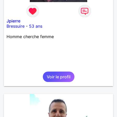
Jpierre
Bressuire
-
53 ans
Homme cherche femme
Voir le profil