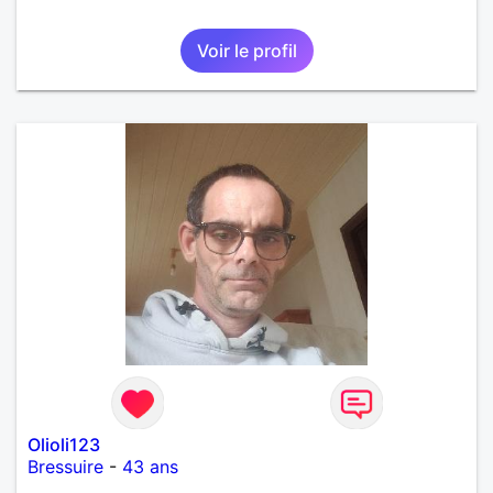
Voir le profil
Olioli123
Bressuire
-
43 ans