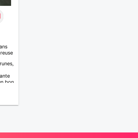
ans
ureuse
runes,
iante
un bon
rire et