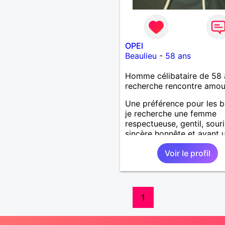
OPEl
Beaulieu
-
58 ans
Homme célibataire de 58 
recherche rencontre amo
Une préférence pour les b
je recherche une femme
respectueuse, gentil, sour
sincère honnête et ayant 
cœur et ayant toujours le
Voir le profil
sourire.j'aime le sport les
balades la nature . J' aime 
les soirées entre amis.
1