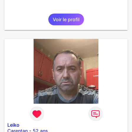
Voir le profil
Leiko
Carentan
-
52 ans