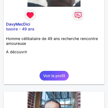
DavyMecDici
Issoire
-
49 ans
Homme célibataire de 49 ans recherche rencontre
amoureuse
A découvrir
Voir le profil