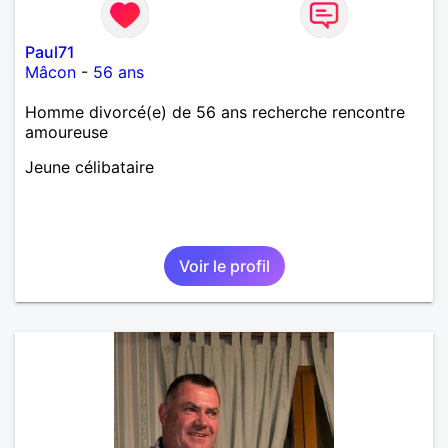
Paul71
Mâcon
-
56 ans
Homme divorcé(e) de 56 ans recherche rencontre
amoureuse
Jeune célibataire
Voir le profil