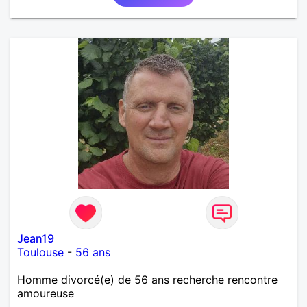
Jean19
Toulouse
-
56 ans
Homme divorcé(e) de 56 ans recherche rencontre
amoureuse