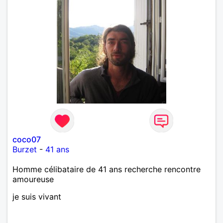
coco07
Burzet
-
41 ans
Homme célibataire de 41 ans recherche rencontre
amoureuse
je suis vivant