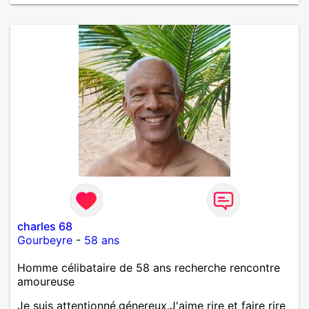
charles 68
Gourbeyre
-
58 ans
Homme célibataire de 58 ans recherche rencontre
amoureuse
Je suis attentionné,génereux.J'aime rire et faire rire