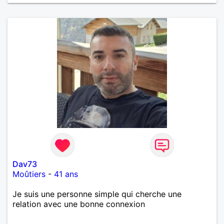
Dav73
Moûtiers
-
41 ans
Je suis une personne simple qui cherche une
relation avec une bonne connexion