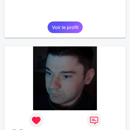
Voir le profil