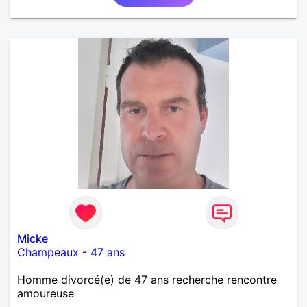
Micke
Champeaux
-
47 ans
Homme divorcé(e) de 47 ans recherche rencontre
amoureuse