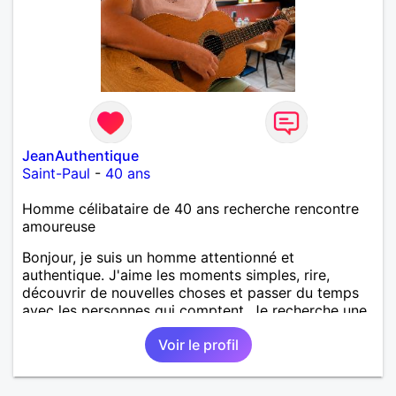
Divers je fait en moyenne 6 km de marche par jour
a pieds. A la fin de mon travail a mon domicile. J 'ai
un rêve cet de construire une vie a deux en
harmonie. Si je pourrais lui décrocher la lune je le
ferais. A chaque fois que je vois un beau ciel étoilé
je rêve d' être avec quelqu'un.
JeanAuthentique
Saint-Paul
-
40 ans
Homme célibataire de 40 ans recherche rencontre
amoureuse
Bonjour, je suis un homme attentionné et
authentique. J'aime les moments simples, rire,
découvrir de nouvelles choses et passer du temps
avec les personnes qui comptent. Je recherche une
relation sérieuse, basée sur le respect, la confiance
Voir le profil
et la complicité. Au plaisir de faire connaissance.