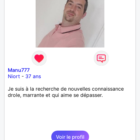
Manu777
Niort
-
37 ans
Je suis à la recherche de nouvelles connaissance
drole, marrante et qui aime se dépasser.
Voir le profil