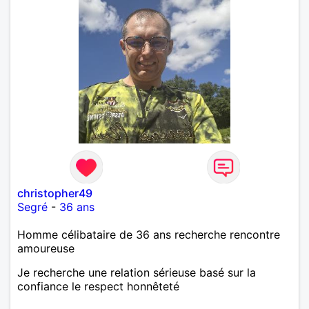
christopher49
Segré
-
36 ans
Homme célibataire de 36 ans recherche rencontre
amoureuse
Je recherche une relation sérieuse basé sur la
confiance le respect honnêteté