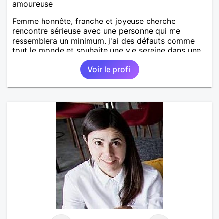
amoureuse
Femme honnête, franche et joyeuse cherche
rencontre sérieuse avec une personne qui me
ressemblera un minimum. j'ai des défauts comme
tout le monde et souhaite une vie sereine dans une
relation sur du long terme.
Voir le profil