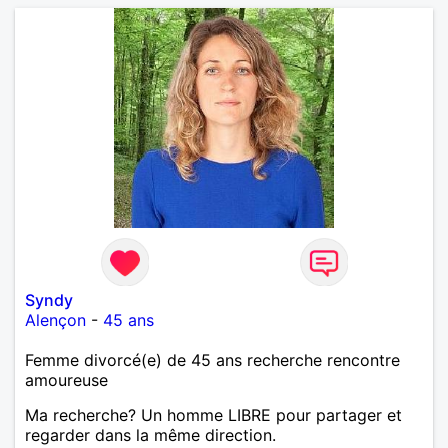
Syndy
Alençon
-
45 ans
Femme divorcé(e) de 45 ans recherche rencontre
amoureuse
Ma recherche? Un homme LIBRE pour partager et
regarder dans la même direction.