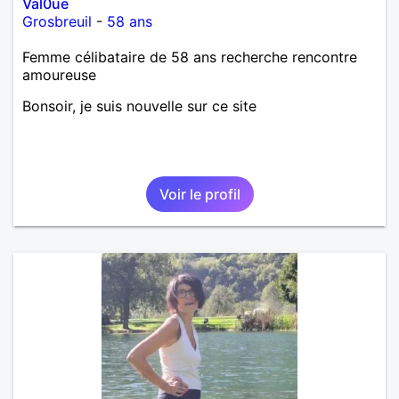
Val0ue
Grosbreuil
-
58 ans
Femme célibataire de 58 ans recherche rencontre
amoureuse
Bonsoir, je suis nouvelle sur ce site
Voir le profil