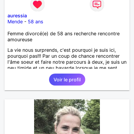
auressia
Mende
-
58 ans
Femme divorcé(e) de 58 ans recherche rencontre
amoureuse
La vie nous surprends, c'est pourquoi je suis ici,
pourquoi pas!!! Par un coup de chance rencontrer
l'âme soeur et faire notre parcours à deux, je suis un
peu timide et un peu bavarde lorsque je me sent
bien. J'attends de vos nouvelles.
Voir le profil