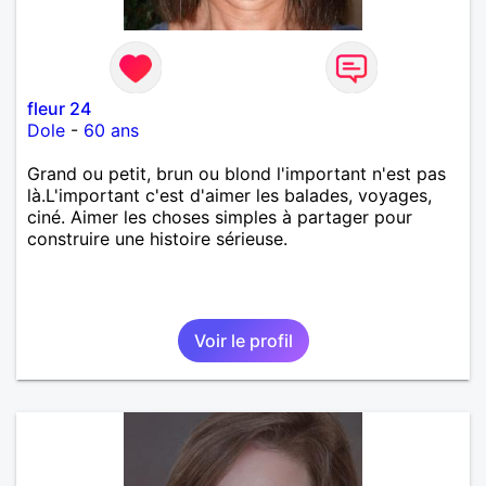
fleur 24
Dole
-
60 ans
Grand ou petit, brun ou blond l'important n'est pas
là.L'important c'est d'aimer les balades, voyages,
ciné. Aimer les choses simples à partager pour
construire une histoire sérieuse.
Voir le profil