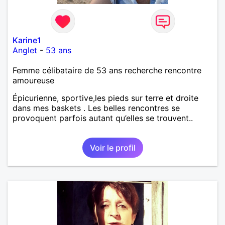
Karine1
Anglet
-
53 ans
Femme célibataire de 53 ans recherche rencontre
amoureuse
Épicurienne, sportive,les pieds sur terre et droite
dans mes baskets . Les belles rencontres se
provoquent parfois autant qu’elles se trouvent..
Voir le profil