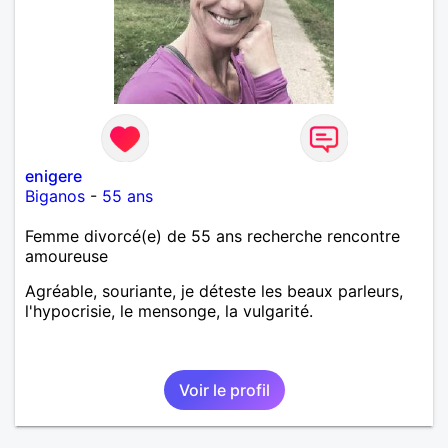
enigere
Biganos
-
55 ans
Femme divorcé(e) de 55 ans recherche rencontre
amoureuse
Agréable, souriante, je déteste les beaux parleurs,
l'hypocrisie, le mensonge, la vulgarité.
Voir le profil