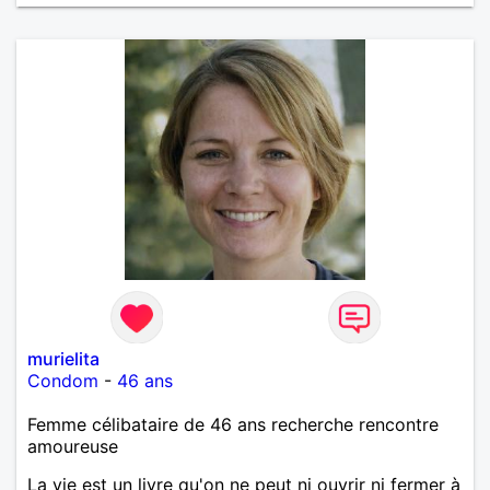
murielita
Condom
-
46 ans
Femme célibataire de 46 ans recherche rencontre
amoureuse
La vie est un livre qu'on ne peut ni ouvrir ni fermer à