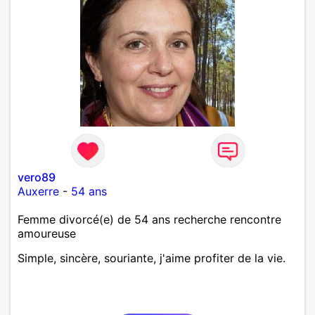
vero89
Auxerre
-
54 ans
Femme divorcé(e) de 54 ans recherche rencontre
amoureuse
Simple, sincère, souriante, j'aime profiter de la vie.