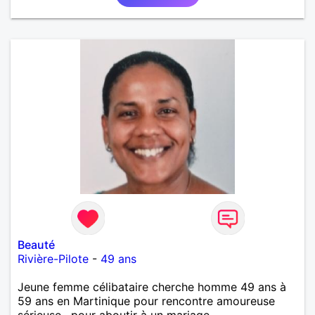
Beauté
Rivière-Pilote
-
49 ans
Jeune femme célibataire cherche homme 49 ans à
59 ans en Martinique pour rencontre amoureuse
sérieuse , pour aboutir à un mariage