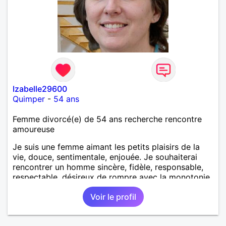
Izabelle29600
Quimper
-
54 ans
Femme divorcé(e) de 54 ans recherche rencontre
amoureuse
Je suis une femme aimant les petits plaisirs de la
vie, douce, sentimentale, enjouée. Je souhaiterai
rencontrer un homme sincère, fidèle, responsable,
respectable, désireux de rompre avec la monotonie
du célibat et voir la vie autrement.
Voir le profil