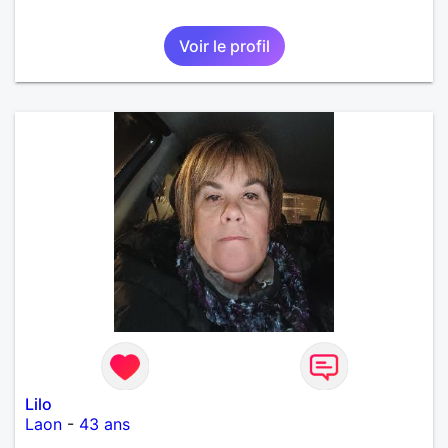
Voir le profil
Lilo
Laon
-
43 ans