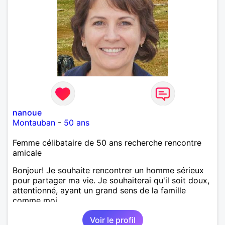
nanoue
Montauban
-
50 ans
Femme célibataire de 50 ans recherche rencontre
amicale
Bonjour! Je souhaite rencontrer un homme sérieux
pour partager ma vie. Je souhaiterai qu'il soit doux,
attentionné, ayant un grand sens de la famille
comme moi.
Voir le profil