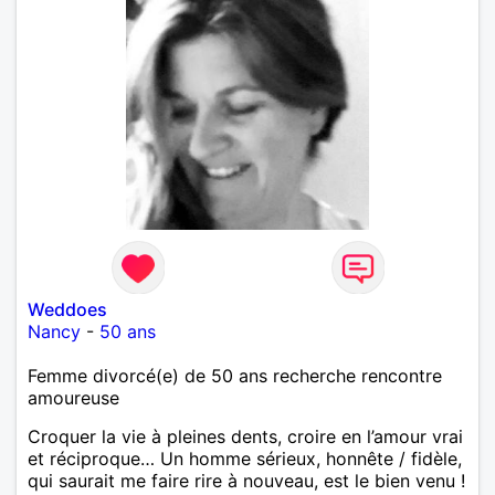
Weddoes
Nancy
-
50 ans
Femme divorcé(e) de 50 ans recherche rencontre
amoureuse
Croquer la vie à pleines dents, croire en l’amour vrai
et réciproque… Un homme sérieux, honnête / fidèle,
qui saurait me faire rire à nouveau, est le bien venu !