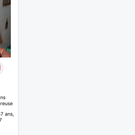
u. A
je fume rarement, je ris souvent.
Je cherche un vrai amoureux
pour continuer à profiter de la
vie mais à deux. Je peux tout
faire toute seule, mais j en ai
marre je veux partagé et rigoler
ans
ureuse
67 ans,
7