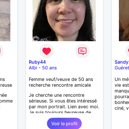
Ruby44
Sandy
Albi
-
50 ans
Guére
ans
Femme veuf/veuve de 50 ans
Un mét
ureuse
recherche rencontre amicale
vie es
manqu
nnée
Je cherche une rencontre
pourra
 homme
sérieuse. Si vous êtes intéressé
bonheu
x
par mon portrait. Lien avec moi.
ciné, 
Je suis toujours heureuse de
vous accueillir.
Voir le profil