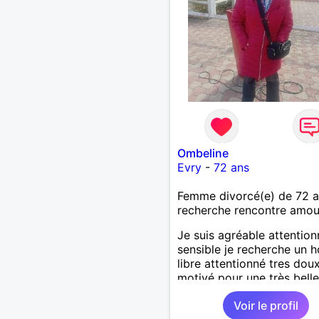
Ombeline
Evry
-
72 ans
Femme divorcé(e) de 72 
recherche rencontre amo
Je suis agréable attentio
sensible je recherche un
libre attentionné tres dou
motivé pour une très belle
longue histoire sérieuse et
Voir le profil
sincère