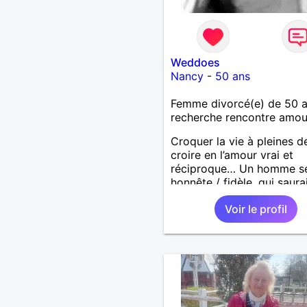
Weddoes
Nancy
-
50 ans
Femme divorcé(e) de 50 
recherche rencontre amo
Croquer la vie à pleines d
croire en l’amour vrai et
réciproque… Un homme sé
honnête / fidèle, qui saura
faire rire à nouveau, est le
Voir le profil
venu !