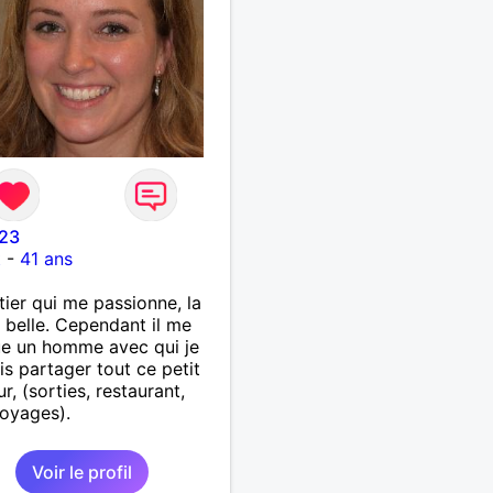
23
t
-
41 ans
ier qui me passionne, la
t belle. Cependant il me
e un homme avec qui je
is partager tout ce petit
r, (sorties, restaurant,
voyages).
Voir le profil