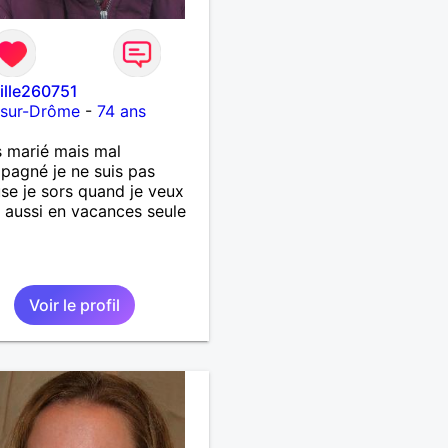
fille260751
-sur-Drôme
-
74 ans
s marié mais mal
agné je ne suis pas
se je sors quand je veux
t aussi en vacances seule
Voir le profil