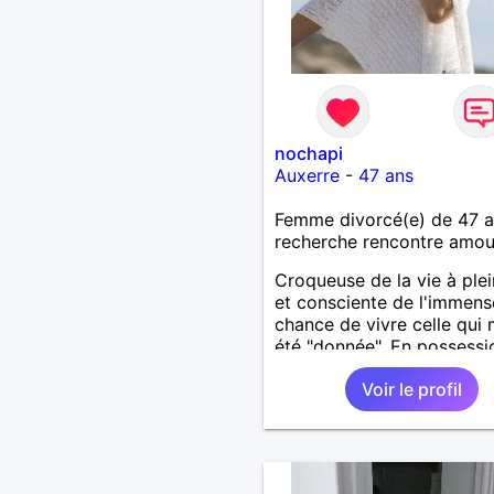
nochapi
Auxerre
-
47 ans
Femme divorcé(e) de 47 
recherche rencontre amo
Croqueuse de la vie à plei
et consciente de l'immens
chance de vivre celle qui 
été "donnée". En possessi
toutes ses facultés mental
Voir le profil
physiques. Célibataire ma
solitaire, je mène une vie 
remplie. Je ne suis pas su
site par dépit, ni en tant 
représentatrice de la Fe