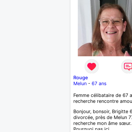
Divorcée Mal dans sa pea
bientôt.
Rouge
Melun
-
67 ans
Femme célibataire de 67 
recherche rencontre amo
Bonjour, bonsoir, Brigitte 
divorcée, près de Melun 7
recherche mon âme sœur.
Pourquoi pas ici.