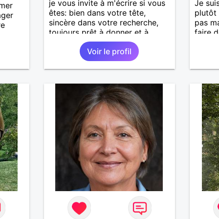
je vous invite à m'écrire si vous
Je sui
imer
êtes: bien dans votre tête,
plutôt
ager
sincère dans votre recherche,
pas ma
re
toujours prêt à donner et à
faire 
recevoir.
cherch
Voir le profil
ses dé
pourqu
conna