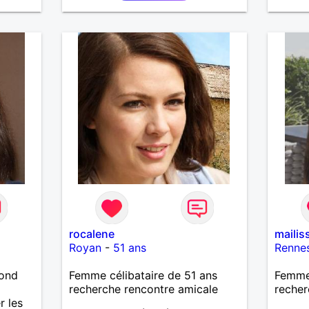
rocalene
mailis
Royan
-
51 ans
Renne
lond
Femme célibataire de 51 ans
Femme 
recherche rencontre amicale
recher
r les