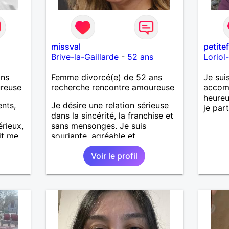
missval
petite
Brive-la-Gaillarde
-
52 ans
Loriol
ans
Femme divorcé(e) de 52 ans
Je sui
ureuse
recherche rencontre amoureuse
accomp
heureu
ents,
Je désire une relation sérieuse
je par
dans la sincérité, la franchise et
rieux,
sans mensonges. Je suis
it me
souriante, agréable et
 bien
respectueuse tout en désirant
Voir le profil
passer de bons moments de
complicité avec un homme
voulant aller dans la même
direction que moi.