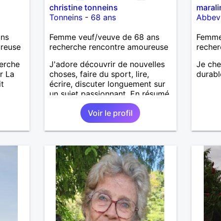
christine tonneins
marali
Tonneins
-
68 ans
Abbevi
ans
Femme veuf/veuve de 68 ans
Femme
ureuse
recherche rencontre amoureuse
recher
herche
J'adore découvrir de nouvelles
Je che
r La
choses, faire du sport, lire,
durable
it
écrire, discuter longuement sur
un sujet passionnant. En résumé,
profiter de la vie, tout
Voir le profil
simplement!