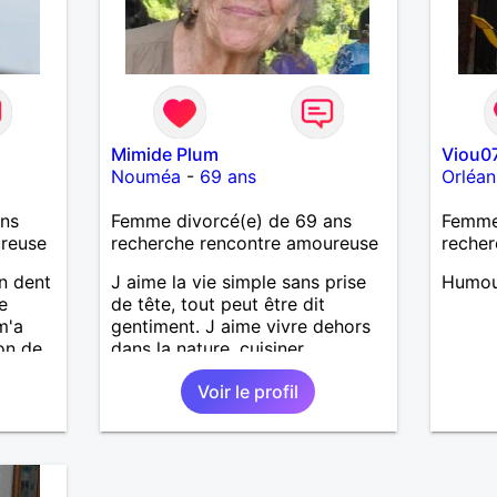
Mimide Plum
Viou0
Nouméa
-
69 ans
Orléan
ans
Femme divorcé(e) de 69 ans
Femme
ureuse
recherche rencontre amoureuse
recher
n dent
J aime la vie simple sans prise
Humour
e
de tête, tout peut être dit
m'a
gentiment. J aime vivre dehors
on de
dans la nature, cuisiner,
es et
randonner, camper, voyager,
Voir le profil
is pas
découvrir, comprendre des
bien
nouveaux trucs techniques et
r ce
sur la vie des êtres vivants. J
que
aime danser, faire la fête. Je ne
mme
bois pratiquement pas d alcool,