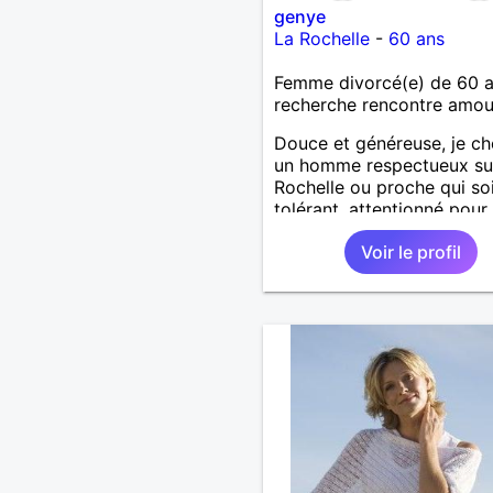
genye
La Rochelle
-
60 ans
Femme divorcé(e) de 60 
recherche rencontre amo
Douce et généreuse, je c
un homme respectueux su
Rochelle ou proche qui so
tolérant, attentionné pour
profiter de la vie à deux.
Voir le profil