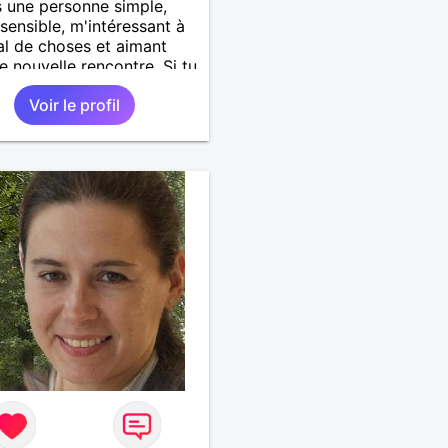
s une personne simple,
 sensible, m'intéressant à
l de choses et aimant
de nouvelle rencontre. Si tu
es juste quelqu'un avec
Voir le profil
fauts et ses qualités alors
oi ne pas faire
issance?