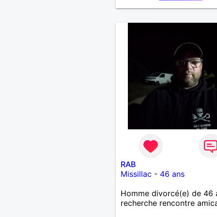
RAB
Missillac
-
46 ans
Homme divorcé(e) de 46 
recherche rencontre amic