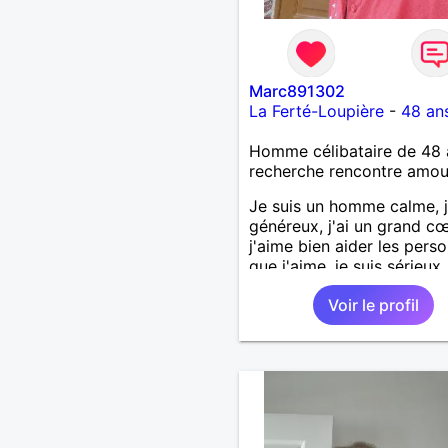
Marc891302
La Ferté-Loupière
-
48 an
Homme célibataire de 48 
recherche rencontre amo
Je suis un homme calme, j
généreux, j'ai un grand cœ
j'aime bien aider les pers
que j'aime, je suis sérieux,
sincère, je suis honnête, j
Voir le profil
pas qu'on joue avec moi e
j'aime pas les mensonges.
cherche une relation amo
et sérieuse.