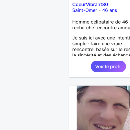
CoeurVibrant80
Saint-Omer
-
46 ans
Homme célibataire de 46 
recherche rencontre amo
Je suis ici avec une intent
simple : faire une vraie
rencontre, basée sur le re
la sincérité et des échang
authentiques. Je ne cherch
Voir le profil
combler un vide, ni à joue
les sentiments de qui que
soit. J'aimerais simplemen
apprendre à connaître un
personne avec qui partag
conversations, des mome
vie et, si le destin le perm
construire une belle relati
revanche, je préfère être c
dès le départ : je ne donn
jamais d'argent, sous que