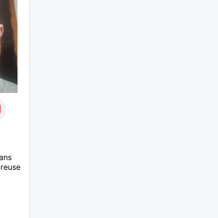
ans
ureuse