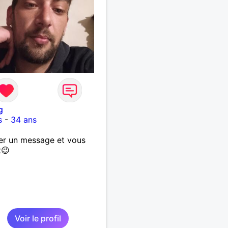
g
s
-
34 ans
er un message et vous
t😉
Voir le profil