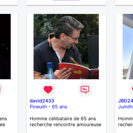
david2433
JBD2
Pineuilh
-
65 ans
Jumilh
ans
Homme célibataire de 65 ans
Homme
ale
recherche rencontre amoureuse
recher