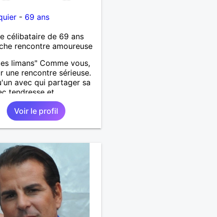
quier
-
69 ans
célibataire de 69 ans
che rencontre amoureuse
ites limans" Comme vous,
ur une rencontre sérieuse.
'un avec qui partager sa
ec tendresse et
cité, profiter des petits
Voir le profil
s de bonheur. A la
te, je vie a la campagne,
 les voyages. Depuis
es années, je pratique et
des soins reiki.