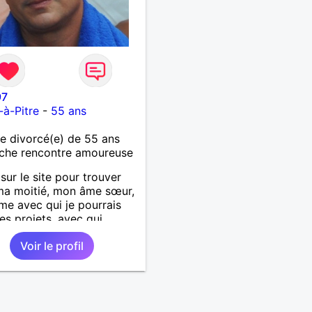
97
-à-Pitre
-
55 ans
 divorcé(e) de 55 ans
che rencontre amoureuse
 sur le site pour trouver
ma moitié, mon âme sœur,
me avec qui je pourrais
des projets, avec qui
is envie de faire des
Voir le profil
s, des sorties, des
s et beaucoup d'autres
.