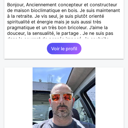
Bonjour, Anciennement concepteur et constructeur
de maison bioclimatique en bois. Je suis maintenant
à la retraite. Je vis seul, je suis plutôt orienté
spiritualité et énergie mais je suis aussi très
pragmatique et un très bon bricoleur. J’aime la
douceur, la sensualité, le partage . Je ne suis pas
dans le courant de pensée imposé. Je souhaite
rencontrer une personne pour partager,
Voir le profil
expérimenté, découvrir ensemble et se soutenir
mutuellement pour devenir le meilleur de soi-même
et rayonner l'amour. Je vis actuellement dans le Lot
mais je compte m'installer à nouveau à l'ile de la
Réunion avant la fin 2026. Pierre