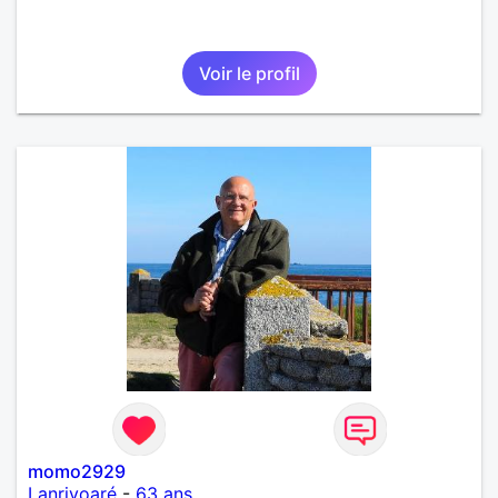
Voir le profil
momo2929
Lanrivoaré
-
63 ans