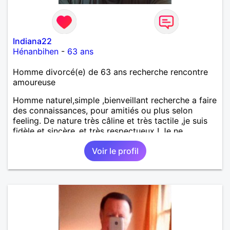
Indiana22
Hénanbihen
-
63 ans
Homme divorcé(e) de 63 ans recherche rencontre
amoureuse
Homme naturel,simple ,bienveillant recherche a faire
des connaissances, pour amitiés ou plus selon
feeling. De nature très câline et très tactile ,je suis
fidèle et sincère.,et très respectueux ! Je ne
supporte pas le mensonge.Rien ne vaut une vraie
Voir le profil
rencontre,pour échanger en toute simplicité,j'ai du
mal à prolonger des échanges virtuels Je suis plutôt
attiré par des femmes ayant la cinquantaine ,belles
dans leurs têtes et dans leurs corps. Féminines
naturellement ,sans fards ,ni excès A vous de jouer
Mesdames 😉