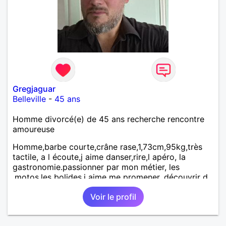
Gregjaguar
Belleville
-
45 ans
Homme divorcé(e) de 45 ans recherche rencontre
amoureuse
Homme,barbe courte,crâne rase,1,73cm,95kg,très
tactile, a l écoute,j aime danser,rire,l apéro, la
gastronomie.passionner par mon métier, les
,motos,les bolides.j aime me promener, découvrir d
autre endroits.
Voir le profil