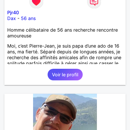
Pjr40
Dax
-
56 ans
Homme célibataire de 56 ans recherche rencontre
amoureuse
Moi, c’est Pierre-Jean, je suis papa d’une ado de 16
ans, ma fierté. Séparé depuis de longues années, je
recherche des affinités amicales afin de rompre une
solitude parfois difficile à gérer ainsi que casser le
vague à l’âme. L’amitié reste extrêmement
Voir le profil
importante à mes yeux mais peut se décliner en des
sentiments plus puissants. « Le temps fera son
œuvre » disait Arthur Schopenhauer, philosophe
allemand que j’adore. J’aime discuter sans pour
autant être trop locace. Je suis bourré de qualités
avec très peu de défauts. Je suis altruiste,
bienveillant, empathique, attentionné, honnête,
respectueux, doux de caractère et compréhensif : je
laisse « glisser » beaucoup de choses. Mais ne vous
m’éprenez pas Mesdames, si une personne que