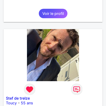
Voir le profil
Stef de treIze
Toucy
-
55 ans