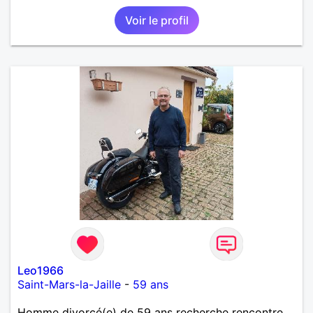
supporte pas le mensonge.Rien ne vaut une vraie
Voir le profil
rencontre,pour échanger en toute simplicité,j'ai du
mal à prolonger des échanges virtuels Je suis plutôt
attiré par des femmes ayant la cinquantaine ,belles
dans leurs têtes et dans leurs corps. Féminines
naturellement ,sans fards ,ni excès A vous de jouer
Mesdames 😉
Leo1966
Saint-Mars-la-Jaille
-
59 ans
Homme divorcé(e) de 59 ans recherche rencontre