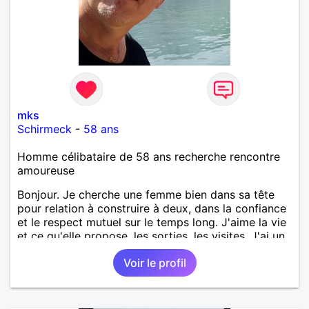
j’aime me trahit une fois, il n’y aura pas de seconde
chance et je l’effacerai à « vitam eternam ».
Néanmoins, je suis un tout petit peu maniaque ainsi
qu’impatient. J’essaye de faire des efforts. Rien de
bien dramatique ! Du moins je le pense……Je suis un
homme facile à vivre. À vous si vous le souhaitez,
d’apprendre à me connaître davantage. J’en serai
ravi….A très bientôt je l’espère.
mks
Schirmeck
-
58 ans
Homme célibataire de 58 ans recherche rencontre
amoureuse
Bonjour. Je cherche une femme bien dans sa tête
pour relation à construire à deux, dans la confiance
et le respect mutuel sur le temps long. J'aime la vie
et ce qu'elle propose, les sorties, les visites. J'ai un
bon relationnel chaleureux, mais aussi ancré, posé.
Voir le profil
Ma situation personnelle est stable. Je souhaite
rencontrer une femme bien dans sa vie pour
avancer à deux. avec joie, complicité, affection.