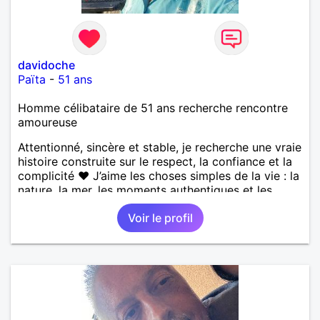
davidoche
Païta
-
51 ans
Homme célibataire de 51 ans recherche rencontre
amoureuse
Attentionné, sincère et stable, je recherche une vraie
histoire construite sur le respect, la confiance et la
complicité ❤️ J’aime les choses simples de la vie : la
nature, la mer, les moments authentiques et les
personnes au grand cœur 🌊🌿 Très câlin et
Voir le profil
affectueux, j’adore les petits moments de tendresse
et les calinous réguliers 😊❤️ La solitude finit parfois
par peser, alors si tu es en Nouvelle-Calédonie et
que tu crois encore à un amour vrai, prenons le
temps de discuter… et laissons l’avenir nous guider
🌹