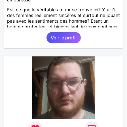
Est-ce que le véritable amour se trouve ici? Y-a-t'il
des femmes réellement sincères et surtout ne jouant
pas avec les sentiments des hommes? Etant un
homme protecteur et bienveillant, je veux continuer
d'y croire et pouvoir enfin former la petite famille
Voir le profil
que je désir temps. Faux profil, profiteuse et autres
joyeuseté passer votre chemin, vous ne
m'intéressez pas du tout!