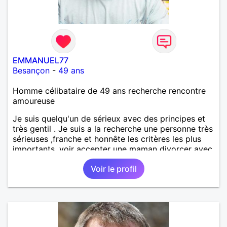
EMMANUEL77
Besançon
-
49 ans
Homme célibataire de 49 ans recherche rencontre
amoureuse
Je suis quelqu'un de sérieux avec des principes et
très gentil . Je suis a la recherche une personne très
sérieuses ,franche et honnête les critères les plus
importants, voir accepter une maman divorcer avec
son enfant il n y a aucun problème. S' abstenir au
Voir le profil
personne non sérieuse merci. Recherche dans un
premier temps dialogue et apprendre à connaître la
personne puis dans un deuxième temps relation plus
sérieuse a voir une vie a deux. (2017 )Ma situation
professionnelle et agent de sécurité privée et
agents SIAP1. ET télésurveillance et vidéo