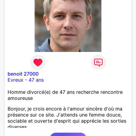
protection dans les casino supermarché. en CDI
Mes passions. Sont la robotique ,vtt ,Echeque
,astronomie . Service militaire belfort 35 régiment d
infanterie et engager sur 5 ans.de (1998 a 2003.)
Divers je fait en moyenne 6 km de marche par jour
a pieds. A la fin de mon travail a mon domicile. J 'ai
un rêve cet de construire une vie a deux en
harmonie. Si je pourrais lui décrocher la lune je le
ferais. A chaque fois que je vois un beau ciel étoilé
je rêve d' être avec quelqu'un.
benoit 27000
Evreux
-
47 ans
Homme divorcé(e) de 47 ans recherche rencontre
amoureuse
Bonjour, je crois encore à l'amour sincère d'où ma
présence sur ce site. J'attends une femme douce,
sociable et ouverte d'esprit qui apprécie les sorties
diverses.