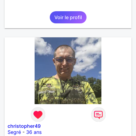
Voir le profil
christopher49
Segré
-
36 ans