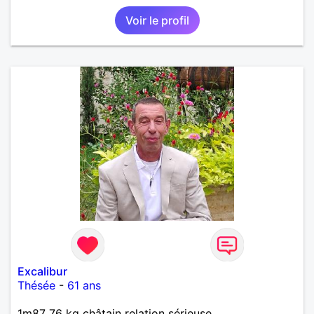
Voir le profil
Excalibur
Thésée
-
61 ans
1m87 76 kg châtain relation sérieuse