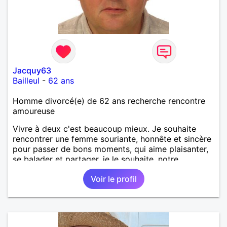
Jacquy63
Bailleul
-
62 ans
Homme divorcé(e) de 62 ans recherche rencontre
amoureuse
Vivre à deux c'est beaucoup mieux. Je souhaite
rencontrer une femme souriante, honnête et sincère
pour passer de bons moments, qui aime plaisanter,
se balader et partager, je le souhaite, notre
complicité. J'aime beaucoup les chantiers de
Voir le profil
randonnée pour se défouler, se relaxer, se détendre
et finalement prendre du bon temps. C'est difficile
de tout dire en quelques lignes. En revanche, vous
pouvez me contacter pour avoir plus
d'informations. A bientôt