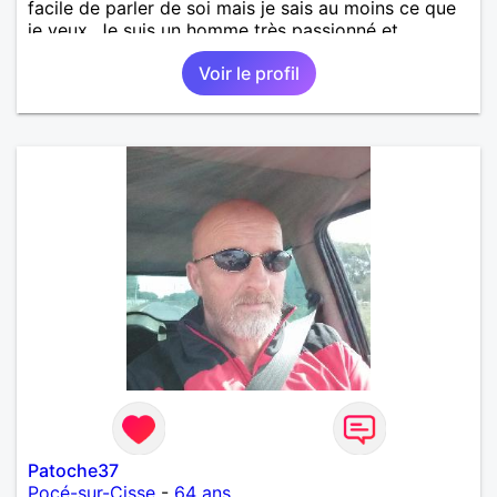
facile de parler de soi mais je sais au moins ce que
je veux. Je suis un homme très passionné et
romantique qui n'essaie jamais de prendre la vie
Voir le profil
trop au sérieux. Je cherche quelqu'un d'honnête, de
responsable et qui comprend les vraies valeurs
d'une relation et la possibilité de tout partager
ensemble.
Patoche37
Pocé-sur-Cisse
-
64 ans