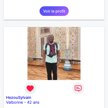
Voir le profil
HezouSylvain
Valbonne
-
42 ans