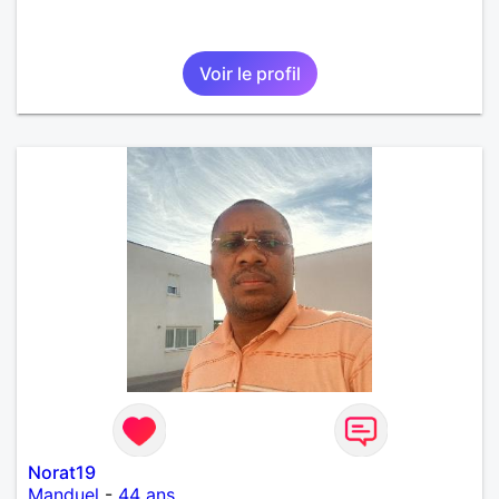
Voir le profil
Norat19
Manduel
-
44 ans