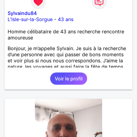
Sylvaindu84
L'Isle-sur-la-Sorgue
-
43 ans
Homme célibataire de 43 ans recherche rencontre
amoureuse
Bonjour, je m’appelle Sylvain. Je suis à la recherche
d’une personne avec qui passer de bons moments
et voir plus si nous nous correspondons. J’aime la
nature, les voyages et aussi faire la fête de temps
en temps ;-)Je suis papa d’un petit garçon de 7 ans
Voir le profil
dont je m’occupe en garde alternée. J’aime à peu
près tous les styles de musique. (Oui je suis pas
trop fan de Jul). Je fais du sport pour garder la
forme et plutôt agréable à regarder. (Enfin je le
pense en tout cas 😂)