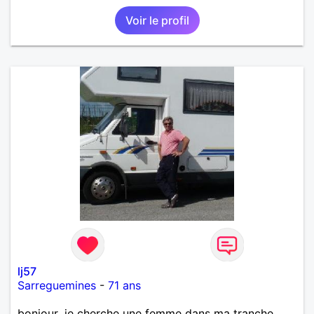
Voir le profil
lj57
Sarreguemines
-
71 ans
bonjour ,je cherche une femme dans ma tranche