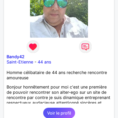
Bandy42
Saint-Etienne
-
44 ans
Homme célibataire de 44 ans recherche rencontre
amoureuse
Bonjour honnêtement pour moi c'est une première
de pouvoir rencontrer son alter-ego sur un site de
rencontre par contre je suis dinamique entreprenant
respectueux audacieuse attentionné sincères et
expressif et j' aime surtout les câlins et à les
Voir le profil
partager avec humour et amour bisous à+ à bientôt