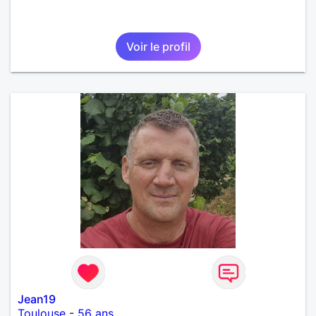
Voir le profil
Jean19
Toulouse
-
56 ans