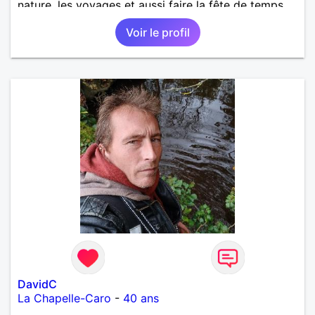
nature, les voyages et aussi faire la fête de temps
en temps ;-)Je suis papa d’un petit garçon de 7 ans
Voir le profil
dont je m’occupe en garde alternée. J’aime à peu
près tous les styles de musique. (Oui je suis pas
trop fan de Jul). Je fais du sport pour garder la
forme et plutôt agréable à regarder. (Enfin je le
pense en tout cas 😂)
DavidC
La Chapelle-Caro
-
40 ans