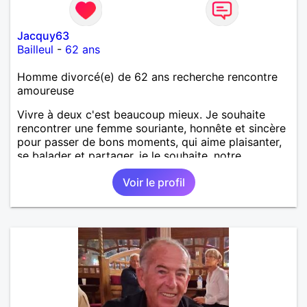
Jacquy63
Bailleul
-
62 ans
Homme divorcé(e) de 62 ans recherche rencontre
amoureuse
Vivre à deux c'est beaucoup mieux. Je souhaite
rencontrer une femme souriante, honnête et sincère
pour passer de bons moments, qui aime plaisanter,
se balader et partager, je le souhaite, notre
complicité. J'aime beaucoup les chantiers de
Voir le profil
randonnée pour se défouler, se relaxer, se détendre
et finalement prendre du bon temps. C'est difficile
de tout dire en quelques lignes. En revanche, vous
pouvez me contacter pour avoir plus
d'informations. A bientôt