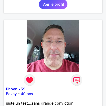
Voir le profil
amoureuse et sérieuse.
Phoenix59
Bavay
-
49 ans
juste un test....sans grande conviction