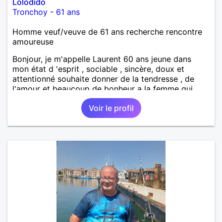
Lolodido
Tronchoy
-
61 ans
Homme veuf/veuve de 61 ans recherche rencontre
amoureuse
Bonjour, je m'appelle Laurent 60 ans jeune dans
mon état d 'esprit , sociable , sincère, doux et
attentionné souhaite donner de la tendresse , de
l'amour et beaucoup de bonheur a la femme qui
souhaitera partager ma vie . Bientôt en retraite a la
Voir le profil
fin de l 'année et libre de toute contrainte. Digne de
confiance à la femme qui voudras m 'en accorder
en toute sincérité. Pour le reste venez me découvrir
par un échange.