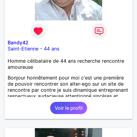
Bandy42
Saint-Etienne
-
44 ans
Homme célibataire de 44 ans recherche rencontre
amoureuse
Bonjour honnêtement pour moi c'est une première
de pouvoir rencontrer son alter-ego sur un site de
rencontre par contre je suis dinamique entreprenant
respectueux audacieuse attentionné sincères et
expressif et j' aime surtout les câlins et à les
Voir le profil
partager avec humour et amour bisous à+ à bientôt