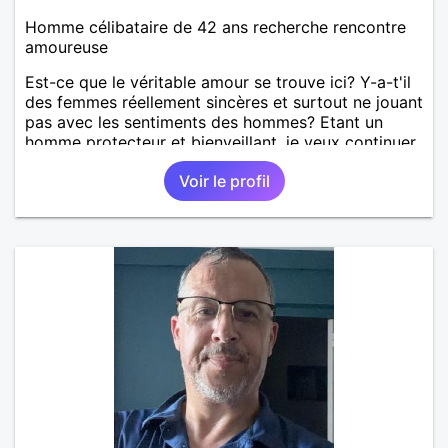
Homme célibataire de 42 ans recherche rencontre
amoureuse
Est-ce que le véritable amour se trouve ici? Y-a-t'il
des femmes réellement sincères et surtout ne jouant
pas avec les sentiments des hommes? Etant un
homme protecteur et bienveillant, je veux continuer
d'y croire et pouvoir enfin former la petite famille
Voir le profil
que je désir temps. Faux profil, profiteuse et autres
joyeuseté passer votre chemin, vous ne
m'intéressez pas du tout!