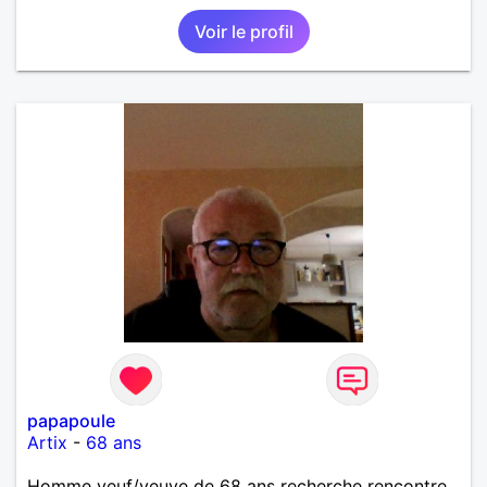
cultures, c’est ce qui m’inspire le plus. J’aimerais
Voir le profil
rencontrer quelqu’un avec qui partager ces
moments simples et sincères.
papapoule
Artix
-
68 ans
Homme veuf/veuve de 68 ans recherche rencontre