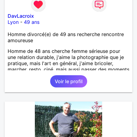
DavLacroix
Lyon
-
49 ans
Homme divorcé(e) de 49 ans recherche rencontre
amoureuse
Homme de 48 ans cherche femme sérieuse pour
une relation durable, j'aime la photographie que je
pratique, mais l'art en général, j'aime bricoler,
marcher, resto, ciné, mais aussi passer des moments
calme devant un bon film ou une série avec un
Voir le profil
plateau repas. le reste est à découvrir.