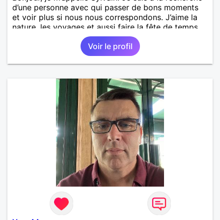
d’une personne avec qui passer de bons moments
et voir plus si nous nous correspondons. J’aime la
nature, les voyages et aussi faire la fête de temps
en temps ;-)Je suis papa d’un petit garçon de 7 ans
Voir le profil
dont je m’occupe en garde alternée. J’aime à peu
près tous les styles de musique. (Oui je suis pas
trop fan de Jul). Je fais du sport pour garder la
forme et plutôt agréable à regarder. (Enfin je le
pense en tout cas 😂)