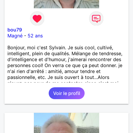
bou79
Magné
-
52 ans
Bonjour, moi c'est Sylvain. Je suis cool, cultivé,
intelligent, plein de qualités. Mélange de tendresse,
d'intelligence et d'humour, j'aimerai rencontrer des
personnes cool! On verra ce que ça peut donner. je
n'ai rien d'arrêté : amitié, amour tendre et
passionnelle, etc. Je suis ouvert à tout...Alors
n'ayez-pas peur de me contacter, sinon c'est moi
qui le ferais!!!!!!!!!!!!! Ou peut-être pas! je suis
Voir le profil
100000000000 vrai.